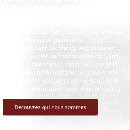
La Table de concertation sur la faim et le
développement social du Montréal
métropolitain a pour mission de soutenir
ses organismes membres, afin de favoriser
et de promouvoir partout le
développement de pratiques solidaires
visant la reprise de contrôle des citoyens
sur leur alimentation et sur leur vie et le
recouvrement de leur pleine citoyenneté.
Elle défend la solidarité alimentaire et le
droit à l’alimentation pour tous et toutes.
Découvrez qui nous sommes