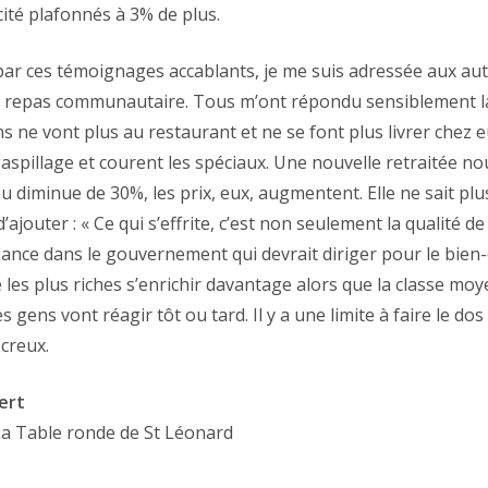
icité plafonnés à 3% de plus.
 par ces témoignages accablants, je me suis adressée aux au
e repas communautaire. Tous m’ont répondu sensiblement 
s ne vont plus au restaurant et ne se font plus livrer chez eu
aspillage et courent les spéciaux. Une nouvelle retraitée nou
u diminue de 30%, les prix, eux, augmentent. Elle ne sait p
 d’ajouter : « Ce qui s’effrite, c’est non seulement la qualité d
fiance dans le gouvernement qui devrait diriger pour le bien-
e les plus riches s’enrichir davantage alors que la classe mo
es gens vont réagir tôt ou tard. Il y a une limite à faire le d
 creux.
ert
 La Table ronde de St Léonard