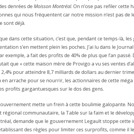
 des denrées de
Moisson Montréal
. On n’ose pas refiler cette 
onnes qui nous fréquentent car notre mission n’est pas de l
le sont déjà.
ue dans cette situation, c’est que, pendant ce temps-là, les
entation s’en mettent plein les poches. J’ai lu dans le Journa
r exemple, a fait des profits de 40% de plus que l’an passé
outait que « cette maison mère de Provigo a vu ses ventes d’
,4% pour atteindre 8,7 milliards de dollars au dernier trime
 en arrache pour se nourrir, les actionnaires de cette még
s profits gargantuesques sur le dos des gens.
e gouvernement mette un frein à cette boulimie galopante. N
régional communautaire, la Table sur la faim et le dévelop
réal, demande que le gouvernement Legault stoppe cette in
établissant des règles pour limiter ces surprofits, comme il le