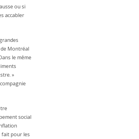
hausse ou si
es accabler
 grandes
l de Montréal
. Dans le même
aliments
stre. »
a compagnie
otre
pement social
flation
 fait pour les