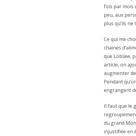
fois par mois
peu, aux pers
plus qu’ils ne 
Ce qui me choq
chaines d’alim
que Loblaw, pa
article, on aj
augmenter de 2
Pendant qu’on
engrangent de
Il faut que l
regroupement 
du grand Mont
injustifiée en 