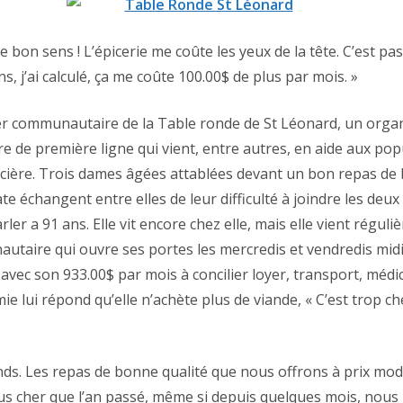
de bon sens ! L’épicerie me coûte les yeux de la tête. C’est pa
s, j’ai calculé, ça me coûte 100.00$ de plus par mois. »
er communautaire de la Table ronde de St Léonard, un org
 de première ligne qui vient, entre autres, en aide aux pop
ancière. Trois dames âgées attablées devant un bon repas de
e échangent entre elles de leur difficulté à joindre les deux 
arler a 91 ans. Elle vit encore chez elle, mais elle vient régul
taire qui ouvre ses portes les mercredis et vendredis midi,
 avec son 933.00$ par mois à concilier loyer, transport, méd
ie lui répond qu’elle n’achète plus de viande, « C’est trop che
nds. Les repas de bonne qualité que nous offrons à prix mo
us cher que l’an passé, même si depuis quelques mois, nous