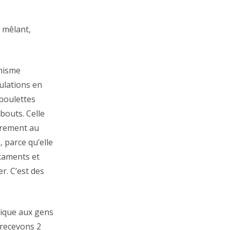
s mêlant,
anisme
ulations en
 boulettes
bouts. Celle
ièrement au
 parce qu’elle
icaments et
r. C’est des
dique aux gens
 recevons 2