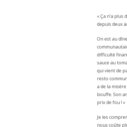
« Ça n’a plus 
depuis deux an
On est au dîn
communautaire
difficulté fin
sauce au tomat
qui vient de p
resto communau
a de la misère
bouffe. Son am
prix de fou ! »
Je les compre
nous coûte pl