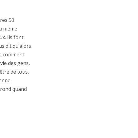
tres 50
la même
x. Ils font
s dit qu’alors
lus comment
e vie des gens,
être de tous,
yenne
os rond quand