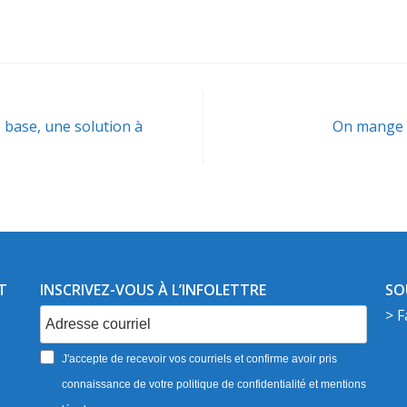
e base, une solution à
On mange c
T
INSCRIVEZ-VOUS À L’INFOLETTRE
SO
> F
J'accepte de recevoir vos courriels et confirme avoir pris
connaissance de votre politique de confidentialité et mentions