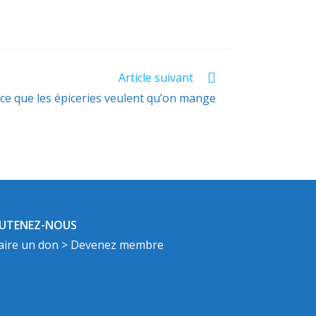
Article suivant
e que les épiceries veulent qu’on mange
UTENEZ-NOUS
aire un don
> Devenez membre